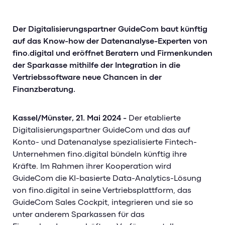
Management-Impulse
HR Analytics
Pricing
Mitarbeiter Self-Service
Referenzen & Erfolgsstorys
Der Digitalisierungspartner GuideCom baut künftig
Weiterbildungsmanagement
Banking-Impulse
auf das Know-how der Datenanalyse-Experten von
Management-Blog
fino.digital und eröffnet Beratern und Firmenkunden
Management-Glossar
Referenzen & Erfolgsstorys
HR-Impulse
der Sparkasse mithilfe der Integration in die
Vertriebssoftware neue Chancen in der
Banking Blog
Referenzen & Erfolgsstorys
Finanzberatung.
Webinare & Events
HR-Blog & Whitepaper
Banking-Glossar
Kassel/Münster, 21. Mai 2024 -
Der etablierte
Webinare & Events
Digitalisierungspartner GuideCom und das auf
HR-Glossar
Konto- und Datenanalyse spezialisierte Fintech-
Unternehmen fino.digital bündeln künftig ihre
Unternehmen
Kräfte. Im Rahmen ihrer Kooperation wird
GuideCom die KI-basierte Data-Analytics-Lösung
von fino.digital in seine Vertriebsplattform, das
Unternehmen
GuideCom Sales Cockpit, integrieren und sie so
unter anderem Sparkassen für das
Über Uns