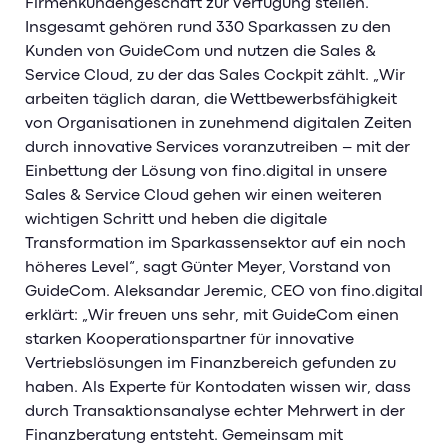
Firmenkundengeschäft zur Verfügung stellen.
Presse & News
Insgesamt gehören rund 330 Sparkassen zu den
Kunden von GuideCom und nutzen die Sales &
Sicherheit & Datenschutz
Service Cloud, zu der das Sales Cockpit zählt. „Wir
Kontakt
arbeiten täglich daran, die Wettbewerbsfähigkeit
von Organisationen in zunehmend digitalen Zeiten
Karriere
durch innovative Services voranzutreiben – mit der
Einbettung der Lösung von fino.digital in unsere
Karriere bei GuideCom
Sales & Service Cloud gehen wir einen weiteren
wichtigen Schritt und heben die digitale
Aktuelle Jobs
Transformation im Sparkassensektor auf ein noch
Berufseinstieg
höheres Level“, sagt Günter Meyer, Vorstand von
GuideCom. Aleksandar Jeremic, CEO von fino.digital
Mitarbeiterstorys
erklärt: „Wir freuen uns sehr, mit GuideCom einen
starken Kooperationspartner für innovative
Vertriebslösungen im Finanzbereich gefunden zu
haben. Als Experte für Kontodaten wissen wir, dass
durch Transaktionsanalyse echter Mehrwert in der
Finanzberatung entsteht. Gemeinsam mit