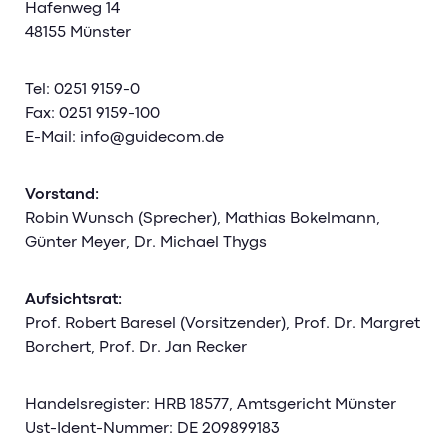
Management-Impulse
HR Analytics
Hafenweg 14
Sicherheit & Datenschutz
Pricing
48155 Münster
Mitarbeiter Self-Service
Kontakt
Referenzen & Erfolgsstorys
Weiterbildungsmanagement
Banking-Impulse
Management-Blog
Tel: 0251 9159-0
Karriere
Fax: 0251 9159-100
Management-Glossar
HR-Impulse
Referenzen & Erfolgsstorys
E-Mail: info@guidecom.de
Karriere bei GuideCom
Banking Blog
Referenzen & Erfolgsstorys
Aktuelle Jobs
Vorstand:
Webinare & Events
HR-Blog & Whitepaper
Berufseinstieg
Robin Wunsch (Sprecher), Mathias Bokelmann,
Banking-Glossar
Günter Meyer, Dr. Michael Thygs
Webinare & Events
Mitarbeiterstorys
HR-Glossar
Aufsichtsrat:
Prof. Robert Baresel (Vorsitzender), Prof. Dr. Margret
Borchert, Prof. Dr. Jan Recker
Handelsregister: HRB 18577, Amtsgericht Münster
Ust-Ident-Nummer: DE 209899183