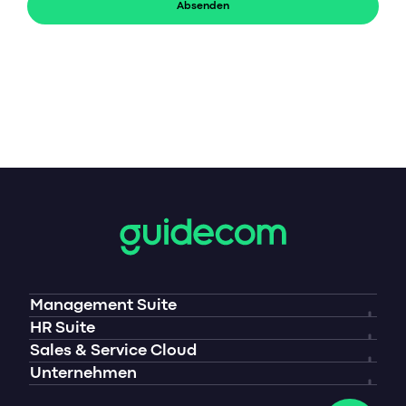
Absenden
Management Suite
Überblick
HR Suite
Überblick
Sales & Service Cloud
Referenzen
Überblick
Unternehmen
Referenzen
Über uns
Management-Blog