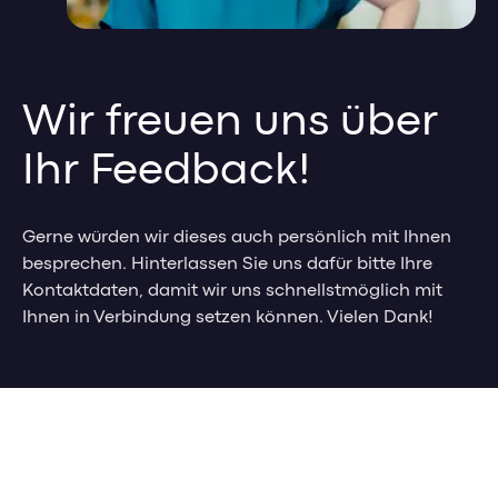
Feedbackgespräche
Management-Impulse
HR Analytics
Referenzen & Erfolgsstorys
Mitarbeiter Self-Service
Wir freuen uns über
Management-Blog
Weiterbildungsmanagement
Management-Glossar
Ihr Feedback!
HR-Impulse
Referenzen & Erfolgsstorys
Gerne würden wir dieses auch persönlich mit Ihnen
besprechen. Hinterlassen Sie uns dafür bitte Ihre
HR-Blog & Whitepaper
Kontaktdaten, damit wir uns schnellstmöglich mit
Webinare & Events
Ihnen in Verbindung setzen können. Vielen Dank!
HR-Glossar
Sales & Service Cloud