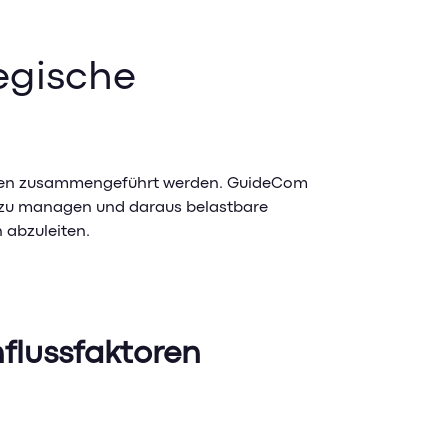
tegische
iativen zusammengeführt werden. GuideCom
t zu managen und daraus belastbare
 abzuleiten.
nflussfaktoren