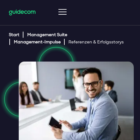
Start
Management Suite
Management Suite
Management-Impulse
Referenzen & Erfolgsstorys
Management Suite
Überblick
Decision Hub
Strategy
Insights
Corporate Base
Transform