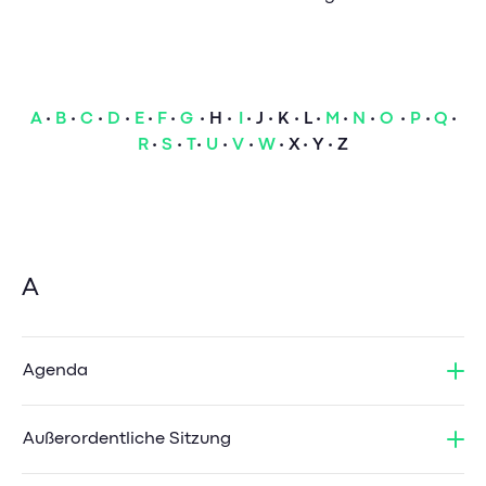
Service Cockpit
Feedbackgespräche
Presse & News
Analytics
HR Analytics
Sicherheit & Datenschutz
Pricing
Mitarbeiter Self-Service
Kontakt
A
•
B
•
C
•
D
•
E
•
F
•
G
•
H
•
I
•
J
•
K
•
L
•
M
•
N
•
O
•
P
•
Q
•
Weiterbildungsmanagement
Banking-Impulse
R
•
S
•
T
•
U
•
V
•
W
•
X
•
Y
•
Z
Karriere
HR-Impulse
Referenzen & Erfolgsstorys
Karriere bei GuideCom
Banking Blog
Referenzen & Erfolgsstorys
Aktuelle Jobs
Webinare & Events
HR-Blog & Whitepaper
A
Berufseinstieg
Banking-Glossar
Webinare & Events
Mitarbeiterstorys
HR-Glossar
Agenda
Außerordentliche Sitzung