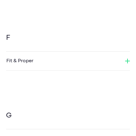
F
Fit & Proper
G