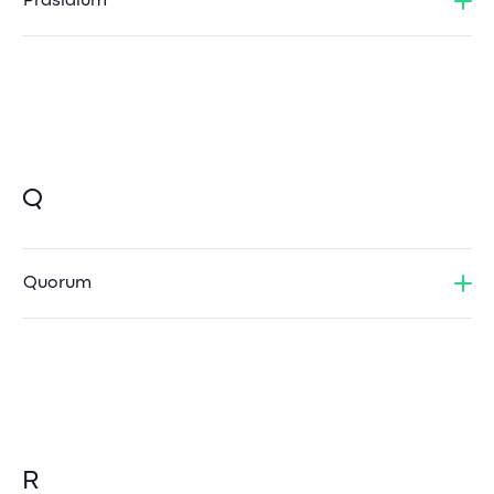
Präsidium
Q
Quorum
R