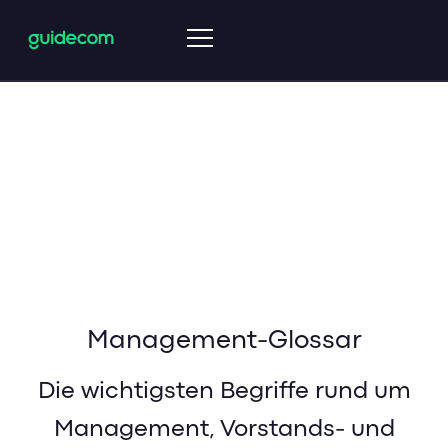
Start
Management Suite
Management Suite
Management-Impulse
Management-Glossar
Management Suite
Überblick
Decision Hub
Strategy
Insights
Management-Glossar
Corporate Base
Die wichtigsten Begriffe rund um
Transform
Management, Vorstands- und