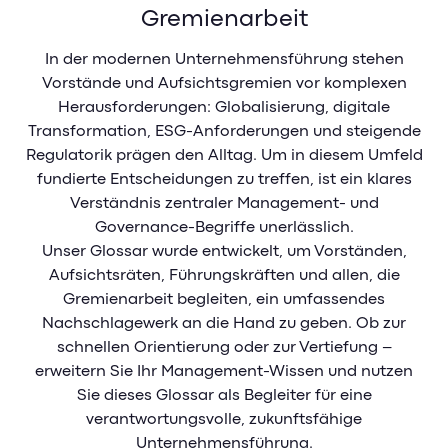
Management-Impulse
Gremienarbeit
Referenzen & Erfolgsstorys
In der modernen Unternehmensführung stehen
Vorstände und Aufsichtsgremien vor komplexen
Management-Blog
Herausforderungen: Globalisierung, digitale
Management-Glossar
Transformation, ESG-Anforderungen und steigende
Regulatorik prägen den Alltag. Um in diesem Umfeld
fundierte Entscheidungen zu treffen, ist ein klares
Verständnis zentraler Management- und
HR Suite
Governance-Begriffe unerlässlich.
Unser Glossar wurde entwickelt, um Vorständen,
Sales & Service Cloud
HR Suite
Aufsichtsräten, Führungskräften und allen, die
Gremienarbeit begleiten, ein umfassendes
Nachschlagewerk an die Hand zu geben. Ob zur
HR Suite im Überblick
Unternehmen
Sales & Service Cloud
schnellen Orientierung oder zur Vertiefung –
Ausbildungsmanagement
erweitern Sie Ihr Management-Wissen und nutzen
Überblick
Unternehmen
Bewerbermanagement
Sie dieses Glossar als Begleiter für eine
Sales Cockpit
verantwortungsvolle, zukunftsfähige
Digitale Personalakte
Über Uns
Unternehmensführung.