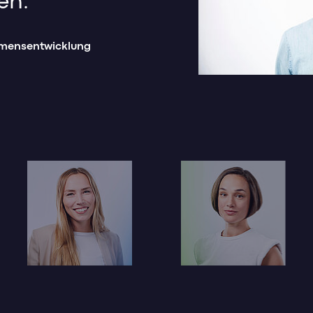
en.“
hmensentwicklung