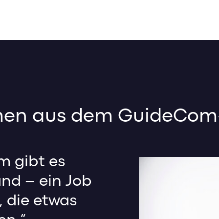
en aus dem GuideCo
m gibt es
and – ein Job
 die etwas