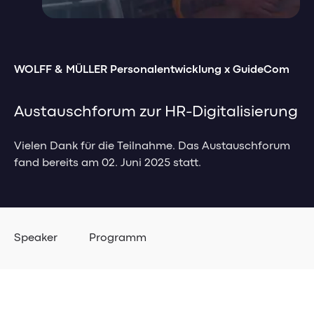
Management-Impulse
HR Analytics
Sicherheit & Datenschutz
Pricing
Mitarbeiter Self-Service
Kontakt
Referenzen & Erfolgsstorys
Weiterbildungsmanagement
Banking-Impulse
Management-Blog
Karriere
WOLFF & MÜLLER Personalentwicklung x GuideCom
Management-Glossar
HR-Impulse
Referenzen & Erfolgsstorys
Karriere bei GuideCom
Austauschforum zur HR-Digitalisierung
Banking Blog
Referenzen & Erfolgsstorys
Aktuelle Jobs
Webinare & Events
Vielen Dank für die Teilnahme. Das Austauschforum
HR-Blog & Whitepaper
Berufseinstieg
Banking-Glossar
fand bereits am 02. Juni 2025 statt.
Webinare & Events
Mitarbeiterstorys
HR-Glossar
Speaker
Programm