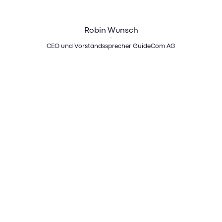
Robin Wunsch ist einer der drei Gründer der GuideCom
AG, dem HR-Digitalisierungspartner von über 600
Robin Wunsch
Unternehmen in Deutschland. Seit 25 Jahren arbeitet er
an einer digitalen Arbeitswelt, in der Mensch und Technik
CEO und Vorstandssprecher GuideCom AG
voneinander profitieren, so dass Unternehmen ihre volle
Stärke entfalten können.