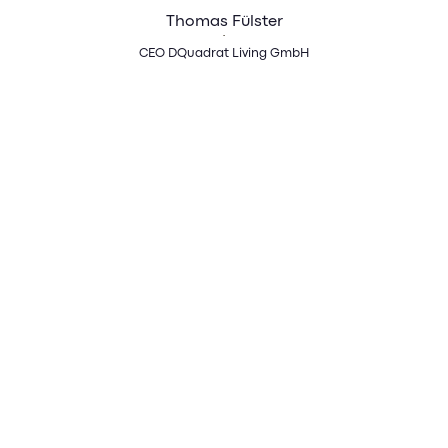
Thomas Fülster ist Geschäftsführer der DQuadrat Living
Thomas Fülster
GmbH und seit vielen Jahren begeisterter Branchenkenner
für die Hotelbranche. Als Experte kennt er genau die
CEO DQuadrat Living GmbH
Herausforderungen im Markt, denen die Branche bei der
HR-Digitalisierung begegnet.