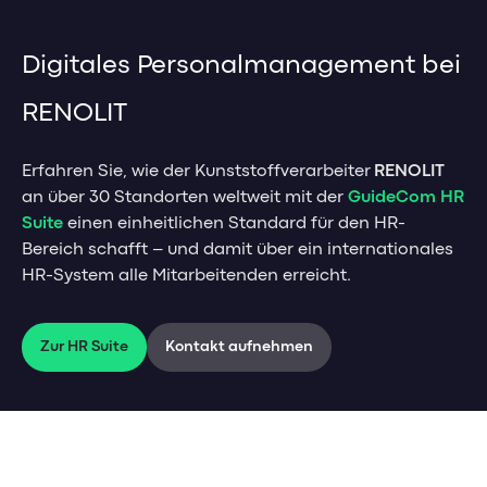
Management-Impulse
HR Analytics
Sicherheit & Datenschutz
Pricing
Mitarbeiter Self-Service
Kontakt
Referenzen & Erfolgsstorys
Digitales Personalmanagement bei
Weiterbildungsmanagement
Banking-Impulse
Management-Blog
Karriere
RENOLIT
Management-Glossar
HR-Impulse
Referenzen & Erfolgsstorys
Karriere bei GuideCom
Erfahren Sie, wie der Kunststoffverarbeiter
RENOLIT
Banking Blog
Referenzen & Erfolgsstorys
an über 30 Standorten weltweit mit der
GuideCom HR
Aktuelle Jobs
Webinare & Events
Suite
einen einheitlichen Standard für den HR-
HR-Blog & Whitepaper
Berufseinstieg
Bereich schafft – und damit über ein internationales
Banking-Glossar
Webinare & Events
Mitarbeiterstorys
HR-System alle Mitarbeitenden erreicht.
HR-Glossar
Zur HR Suite
Kontakt aufnehmen