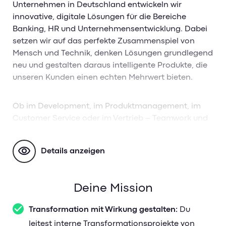
Unternehmen in Deutschland entwickeln wir
innovative, digitale Lösungen für die Bereiche
Banking, HR und Unternehmensentwicklung. Dabei
setzen wir auf das perfekte Zusammenspiel von
Mensch und Technik, denken Lösungen grundlegend
neu und gestalten daraus intelligente Produkte, die
unseren Kunden einen echten Mehrwert bieten.
Ob im Development, im Produktmanagement, im
Customer Service oder im Vertrieb – Teamwork und
die klare Fokussierung auf die Bedürfnisse unserer
Kunden stehen bei uns im Mittelpunkt. Mit einer
Details anzeigen
einzigartigen Unternehmenskultur, flexiblen
Arbeitsmodellen und vielen attraktiven Benefits
bieten wir Dir die beste Grundlage für Deinen neuen
Deine Mission
Traumjob.
Transformation mit Wirkung gestalten:
Du
Gemeinsam gestalten wir die Arbeitswelt von
leitest interne Transformationsprojekte von