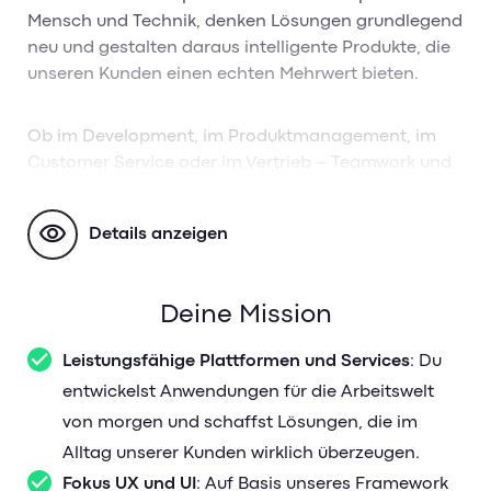
Mensch und Technik, denken Lösungen grundlegend
neu und gestalten daraus intelligente Produkte, die
unseren Kunden einen echten Mehrwert bieten.
Ob im Development, im Produktmanagement, im
Customer Service oder im Vertrieb – Teamwork und
die klare Fokussierung auf die Bedürfnisse unserer
Kunden stehen bei uns im Mittelpunkt. Mit einer
Details anzeigen
einzigartigen Unternehmenskultur, flexiblen
Arbeitsmodellen und vielen attraktiven Benefits
bieten wir Dir die beste Grundlage für Deinen neuen
Deine Mission
Traumjob.
Leistungsfähige Plattformen und Services
: Du
Gemeinsam gestalten wir die Arbeitswelt von
entwickelst Anwendungen für die Arbeitswelt
morgen. Wir sind GuideCom – und du?
von morgen und schaffst Lösungen, die im
Alltag unserer Kunden wirklich überzeugen.
Fokus UX und UI
: Auf Basis unseres Framework