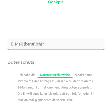
Management-Impulse
HR Analytics
Cockpit
.
Pricing
Mitarbeiter Self-Service
Referenzen & Erfolgsstorys
Weiterbildungsmanagement
Banking-Impulse
Management-Blog
Management-Glossar
Referenzen & Erfolgsstorys
HR-Impulse
Banking Blog
Referenzen & Erfolgsstorys
Webinare & Events
HR-Blog & Whitepaper
Banking-Glossar
Webinare & Events
Datenschutz:
HR-Glossar
Ich habe die
Datenschutzhinweise
erhalten und
stimme mit der Anfrage zu, dass die GuideCom AG mir
Unternehmen
E-Mails mit Informationen und Angeboten zusendet.
Die Einwilligung kann ich jederzeit per Telefon oder E-
Unternehmen
Mail an mail@guidecom.de widerrufen.
Über Uns