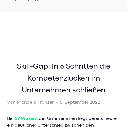
Überblick
Unternehmen
Sales Cockpit
Über Uns
Service Cockpit
Presse & News
Analytics
Sicherheit & Datenschutz
Pricing
Kontakt
Banking-Impulse
Skill-Gap: In 6 Schritten die
Karriere
Kompetenzlücken im
Referenzen & Erfolgsstorys
Karriere bei GuideCom
Banking Blog
Unternehmen schließen
Aktuelle Jobs
Webinare & Events
Von
Michaela Fränzer
•
6. September 2022
Berufseinstieg
Banking-Glossar
Mitarbeiterstorys
Bei
59 Prozent
der Unternehmen liegt bereits heute
ein deutlicher Unterschied zwischen den