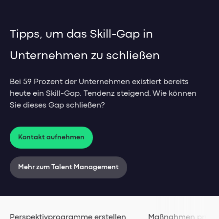
Management-Impulse
HR Analytics
Mitarbeiter Self-Service
Referenzen & Erfolgsstorys
Tipps, um das Skill-Gap in
Weiterbildungsmanagement
Management-Blog
Unternehmen zu schließen
Management-Glossar
HR-Impulse
Bei 59 Prozent der Unternehmen existiert bereits
Referenzen & Erfolgsstorys
heute ein Skill-Gap. Tendenz steigend. Wie können
HR-Blog & Whitepaper
Sie dieses Gap schließen?
Webinare & Events
HR-Glossar
Kontakt aufnehmen
Mehr zum Talent Management
Sales & Service Cloud
Unternehmen
Sales & Service Cloud
Perspektivprogramme erstellen
Maßnahmen prüfe