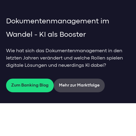
Management-Impulse
HR Analytics
Pricing
Mitarbeiter Self-Service
Referenzen & Erfolgsstorys
Dokumentenmanagement im
Weiterbildungsmanagement
Banking-Impulse
Management-Blog
Wandel - KI als Booster
Management-Glossar
Referenzen & Erfolgsstorys
HR-Impulse
Banking Blog
Wie hat sich das Dokumentenmanagement in den
Referenzen & Erfolgsstorys
letzten Jahren verändert und welche Rollen spielen
Webinare & Events
HR-Blog & Whitepaper
digitale Lösungen und neuerdings KI dabei?
Banking-Glossar
Webinare & Events
HR-Glossar
Zum Banking Blog
Mehr zur Marktfolge
Unternehmen
Unternehmen
Über Uns