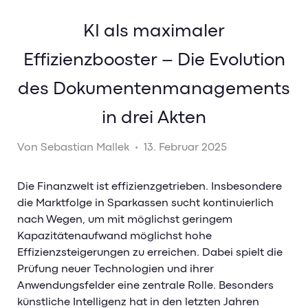
Presse & News
KI als maximaler
Sicherheit & Datenschutz
Effizienzbooster – Die Evolution
Kontakt
des Dokumentenmanagements
Karriere
in drei Akten
Karriere bei GuideCom
Von
Sebastian Mallek
•
13. Februar 2025
Aktuelle Jobs
Berufseinstieg
Die Finanzwelt ist effizienzgetrieben. Insbesondere
die Marktfolge in Sparkassen sucht kontinuierlich
Mitarbeiterstorys
nach Wegen, um mit möglichst geringem
Kapazitätenaufwand möglichst hohe
Effizienzsteigerungen zu erreichen. Dabei spielt die
Prüfung neuer Technologien und ihrer
Anwendungsfelder eine zentrale Rolle. Besonders
künstliche Intelligenz hat in den letzten Jahren