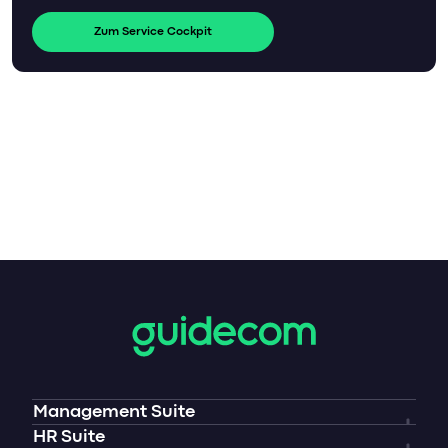
Zum Service Cockpit
Management Suite
Überblick
HR Suite