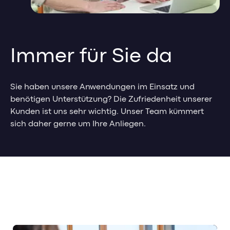
Management-Impulse
HR Analytics
Sicherheit & Datenschutz
Pricing
Mitarbeiter Self-Service
Kontakt
Referenzen & Erfolgsstorys
Weiterbildungsmanagement
Banking-Impulse
Management-Blog
Karriere
Immer für Sie da
Management-Glossar
HR-Impulse
Referenzen & Erfolgsstorys
Karriere bei GuideCom
Banking Blog
Sie haben unsere Anwendungen im Einsatz und
Referenzen & Erfolgsstorys
Aktuelle Jobs
benötigen Unterstützung? Die Zufriedenheit unserer
Webinare & Events
HR-Blog & Whitepaper
Berufseinstieg
Kunden ist uns sehr wichtig. Unser Team kümmert
Banking-Glossar
sich daher gerne um Ihre Anliegen.
Webinare & Events
Mitarbeiterstorys
HR-Glossar