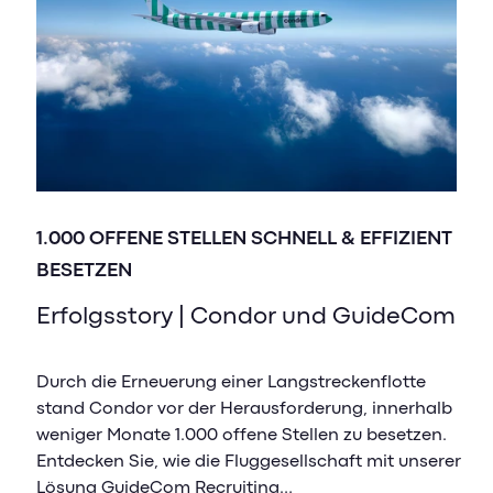
mitunter die Fehlerquote erhöhen, z. B. bei
der Übertragung von Daten zur Erstellung
des Arbeitsvertrages.
Denken Sie bei der Auswahl für Ihr
Bewerbermanagement auch perspektivisch
über den Unternehmenswachstum nach. Die
ausgewählte Software sollte in der Lage sein,
1.000 OFFENE STELLEN SCHNELL & EFFIZIENT
sich skalierbar an dieses Wachstum
BESETZEN
anzupassen.
Erfolgsstory | Condor und GuideCom
Klären Sie den Support und verfügbare
Schulungsmöglichkeiten für die
Softwarenutzung – nicht nur für die
Durch die Erneuerung einer Langstreckenflotte
stand Condor vor der Herausforderung, innerhalb
Einführungsphase, sondern auch für die
weniger Monate 1.000 offene Stellen zu besetzen.
Nutzung darüber hinaus, um immer auf dem
Entdecken Sie, wie die Fluggesellschaft mit unserer
neusten Stand zu bleiben.
Lösung GuideCom Recruiting…