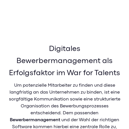
Sales & Service Cloud
Unternehmen
Überblick
Unternehmen
Sales Cockpit
Service Cockpit
Über Uns
Digitales
Analytics
Presse & News
Bewerbermanagement als
Pricing
Sicherheit & Datenschutz
Erfolgsfaktor im War for Talents
Kontakt
Banking-Impulse
Um potenzielle Mitarbeiter zu finden und diese
Karriere
langfristig an das Unternehmen zu binden, ist eine
Referenzen & Erfolgsstorys
sorgfältige Kommunikation sowie eine strukturierte
Banking Blog
Organisation des Bewerbungsprozesses
Karriere bei GuideCom
entscheidend. Dem passenden
Webinare & Events
Aktuelle Jobs
Bewerbermanagement
und der Wahl der richtigen
Banking-Glossar
Berufseinstieg
Software kommen hierbei eine zentrale Rolle zu,