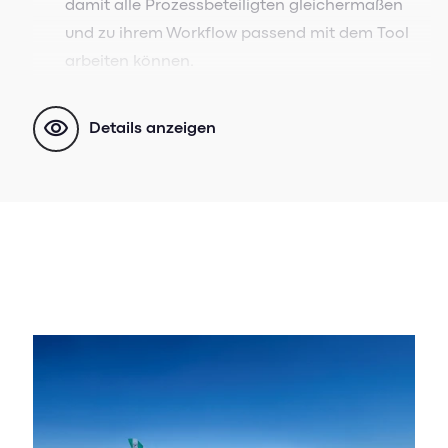
damit alle Prozessbeteiligten gleichermaßen
und zu ihrem Workflow passend mit dem Tool
arbeiten können.
Bewerberdaten zählen zu den sensibelsten
Details anzeigen
Daten, mit denen Unternehmen hantieren.
Stellen Sie daher sicher, dass das
Bewerbermanagementsystem
datenschutzkonform ist und die DSGVO-
Richtlinien einhält.
Im Personalbereich existieren meist mehrere
HR-Systeme und Tools. Prüfen Sie
entsprechend die Integrationsoptionen mit
Ihrer restlichen HR-Infrastruktur. Steht das
Bewerbermanagement für sich, erzeugt dies
ansonsten Brüche im Prozess und kann