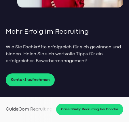
Feedbackgespräche
Management-Impulse
HR Analytics
Referenzen & Erfolgsstorys
Mitarbeiter Self-Service
Management-Blog
Mehr Erfolg im Recruiting
Weiterbildungsmanagement
Management-Glossar
HR-Impulse
Wie Sie Fachkräfte erfolgreich für sich gewinnen und
binden. Holen Sie sich wertvolle Tipps für ein
erfolgreiches Bewerbermanagement!
Referenzen & Erfolgsstorys
HR-Blog & Whitepaper
Kontakt aufnehmen
Webinare & Events
HR-Glossar
GuideCom Recruiting
Case Study: Recruiting bei Condor
Sales & Service Cloud